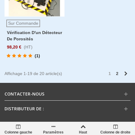
Sur Commande
Vérification D'un Détecteur
De Porosités
98,20 €
(HT)
(1)
Sui
Affichage 1-19 de 20 article(s)
1
2
CONTACTER-NOUS
DISTRIBUTEUR DE :
Colonne gauche
Paramètres
Haut
Colonne de droite