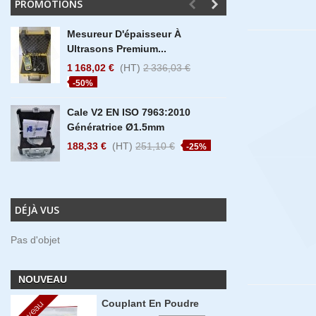
PROMOTIONS
Mesureur D'épaisseur À
Déstoc
Ultrasons Premium...
360° Ha
1 168,02 €
(HT)
2 336,03 €
6 576,9
-50%
-30%
Cale V2 EN ISO 7963:2010
Déstoc
Génératrice Ø1.5mm
360° Ha
188,33 €
(HT)
251,10 €
3 813,4
-25%
-25%
DÉJÀ VUS
Pas d'objet
NOUVEAU
Couplant En Poudre
Nouveau