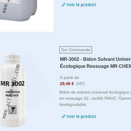
Voir le produit
'un appareil ultrasons
Combiné Luxmètre Radiomètre U
ltiéléments
Luminance Labino APOLLO
tataire de mon entreprise
SF-CONTROLE : Plus qu’une entrepr
années .. je peux témoigner
sérieuse, un partenaire de longue date 
Sur Commande
st devenu un partenaire
nos contrôles.
MR-3002 - Bidon Solvant Univer
t cette société est fiable ,
tarifs justes , mes contacts
Écologique Ressuage MR CHE
By:
1 An auparavant
ponibles et toujours à même
À partir de
ner et de répondre à nos
29,40 €
(HT)
 . félicitations
Bidon de solvant universel écologique 
 An auparavant
en ressuage S2, certifié PMUC. Gamm
biodégradable.
Voir le produit