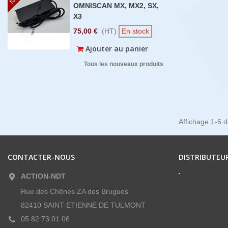
OMNISCAN MX, MX2, SX,
X3
75,00 €
(HT)
En stock
Ajouter au panier
Tous les nouveaux produits
Affichage 1-6 de
CONTACTER-NOUS
DISTRIBUTEUR
ACTION-NDT
Rue des Chênes ZA des Brugues
82410 SAINT ETIENNE DE TULMONT
05 82 73 01 06