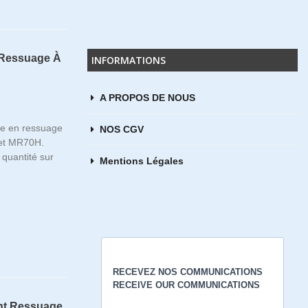
D
 Ressuage À
INFORMATIONS
€
A PROPOS DE NOUS
works
le en ressuage
NOS CGV
et MR70H.
€
quantité sur
Mentions Légales
ant Ressuage