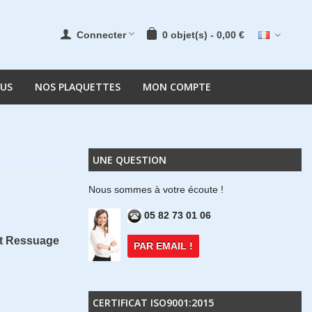
Connecter
0
objet(s)
-
0,00 €
OUS
NOS PLAQUETTES
MON COMPTE
UNE QUESTION
Nous sommes à votre écoute !
05 82 73 01 06
nt Ressuage
PAR EMAIL !
CERTIFICAT ISO9001:2015