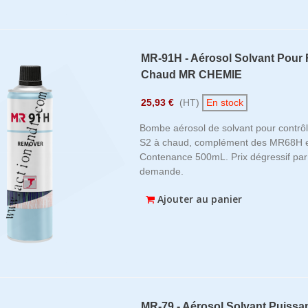
kage Vidéoscope Articulé
Scanner De Numérisation 3
ute...
Creaform Handyscan...
MR-91H - Aérosol Solvant Pour
7 €
(HT)
9 395,67 €
31 909,00 €
(HT)
37 540,00 
Chaud MR CHEMIE
-15%
25,93 €
(HT)
En stock
kage Vidéoscope Articulé
Logiciels InnovMetric Poly
ute...
Inspector &...
Bombe aérosol de solvant pour contrô
8 €
(HT)
5 084,64 €
S2 à chaud, complément des MR68H 
11 185,00 €
(HT)
22 370,00 
Contenance 500mL. Prix dégressif par 
-50%
demande.
Ajouter au panier
MR-79 - Aérosol Solvant Puiss