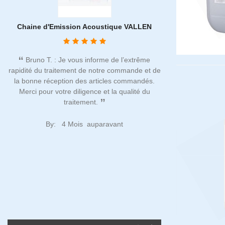
n
Chaine d'Emission Acoustique VALLEN
Vérification d
mu
Bruno T. : Je vous informe de l’extrême
rapidité du traitement de notre commande et de
Noël C. : Pres
la bonne réception des articles commandés.
depuis plusieurs 
Merci pour votre diligence et la qualité du
qu'ACTION NDT e
traitement.
incontournable tan
rigoureuse et aux 
sur place sont dis
By:
4 Mois auparavant
de nous accompag
attentes
By:
1