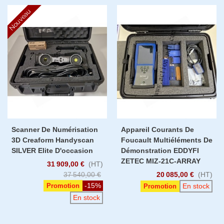
Nouveau
Scanner De Numérisation
Appareil Courants De
3D Creaform Handyscan
Foucault Multiéléments De
SILVER Elite D'occasion
Démonstration EDDYFI
ZETEC MIZ-21C-ARRAY
31 909,00 €
(HT)
37 540,00 €
20 085,00 €
(HT)
-15%
Promotion
En stock
Promotion
En stock