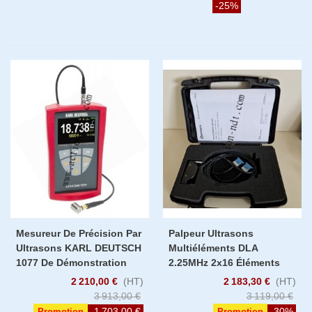
-25%
Mesureur De Précision Par
Palpeur Ultrasons
Ultrasons KARL DEUTSCH
Multiéléments DLA
1077 De Démonstration
2.25MHz 2x16 Éléments
2 210,00 €
(HT)
2 183,30 €
(HT)
3 913,00 €
3 119,00 €
-1 703,00 €
-30%
Promotion
Promotion