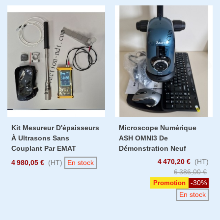
Kit Mesureur D'épaisseurs
Microscope Numérique
À Ultrasons Sans
ASH OMNI3 De
Couplant Par EMAT
Démonstration Neuf
4 470,20 €
(HT)
4 980,05 €
(HT)
En stock
6 386,00 €
-30%
Promotion
En stock