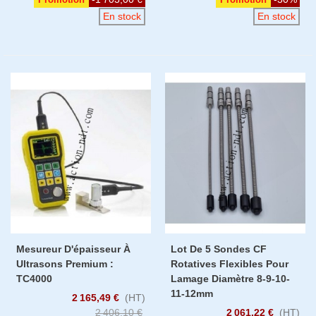
En stock
En stock
Mesureur D'épaisseur À
Lot De 5 Sondes CF
Ultrasons Premium :
Rotatives Flexibles Pour
TC4000
Lamage Diamètre 8-9-10-
11-12mm
2 165,49 €
(HT)
2 406,10 €
2 061,22 €
(HT)