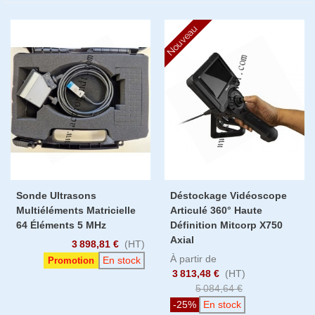
Nouveau
Sonde Ultrasons
Déstockage Vidéoscope
Multiéléments Matricielle
Articulé 360° Haute
64 Éléments 5 MHz
Définition Mitcorp X750
Axial
3 898,81 €
(HT)
À partir de
En stock
Promotion
3 813,48 €
(HT)
5 084,64 €
-25%
En stock