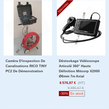
Nouveau
Caméra D'inspection De
Déstockage Vidéoscope
Canalisations RICO TINY
Articulé 360° Haute
PC2 De Démonstration
Définition Mitcorp X2000
Ø6mm 7m Axial
6 576,97 €
(HT)
9 395,67 €
-30%
En stock