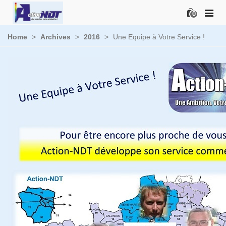
0
Home
>
Archives
>
2016
>
Une Equipe à Votre Service !