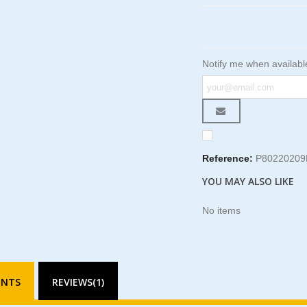
Notify me when availabl
Reference:
P80220209
YOU MAY ALSO LIKE
No items
ENTS
REVIEWS(1)