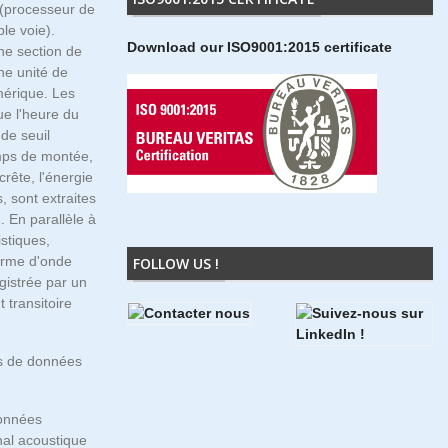
 (processeur de
le voie).
Download our ISO9001:2015 certificate
e section de
ne unité de
mérique. Les
ue l'heure du
de seuil
emps de montée,
crête, l'énergie
, sont extraites
. En parallèle à
istiques,
forme d'onde
FOLLOW US !
gistrée par un
 transitoire
es de données
données
nal acoustique