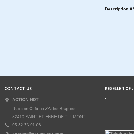
Description 
CONTACT US
RESELLER OF :
ACTION-NDT
Rue des Chênes ZA des Brugues
82410 SAINT ETIENNE DE TULMONT
05 82 73 01 06
contact@action-ndt.com