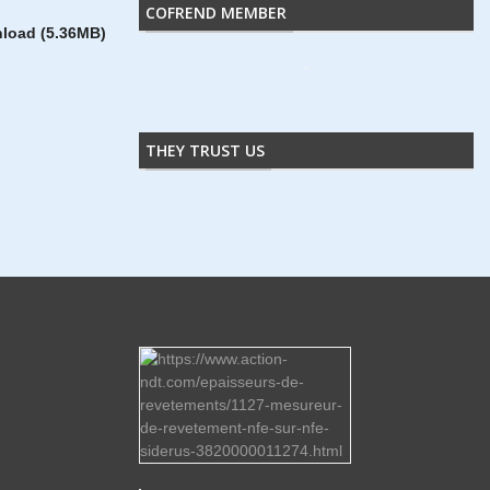
COFREND MEMBER
load (5.36MB)
THEY TRUST US