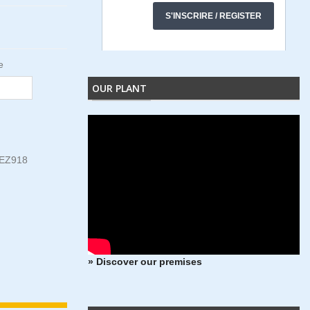
e
OUR PLANT
EZ918
» Discover our premises