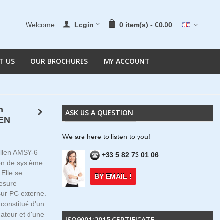
Welcome
Login
0
item(s)
-
€0.00
T US
OUR BROCHURES
MY ACCOUNT
n
ASK US A QUESTION
LEN
We are here to listen to you!
allen AMSY-6
+33 5 82 73 01 06
ion de système
Elle se
BY EMAIL !
esure
 sur PC externe.
constitué d'un
cateur et d'une
ISO9001:2015 CERTIFICATE