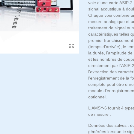
voie d'une carte ASIP-2
signal acoustique à doub
Chaque voie combine un
mesure analogique et u
traitement de signal nu
caractéristiques telles q
premier franchissement 
(temps d'arrivée), le t
la durée, l'amplitude de 
et les nombres de coups
directement par l'ASIP-2
l'extraction des caractér
l'enregistrement de la 
complète peut être enre
module d'enregistrement
optionnel.
L'AMSY-6 fournit 4 typ
de mesure :
Données des salves : 
générées lorsque le sig