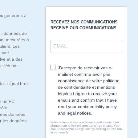
es générées à
 : données de
sont mesurées à
uliers. Les
 sont
lve et à des
cifiés par
 : signal brut
ur un PC
rôle
e des données
er les données