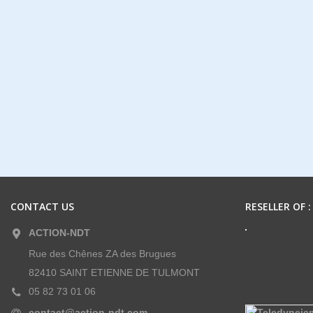
CONTACT US
RESELLER OF :
ACTION-NDT
Rue des Chênes ZA des Brugues
82410 SAINT ETIENNE DE TULMONT
05 82 73 01 06
contact@action-ndt.com