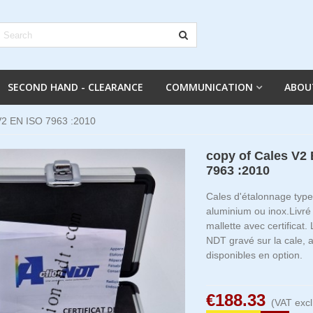
SECOND HAND - CLEARANCE
COMMUNICATION
ABOU
V2 EN ISO 7963 :2010
copy of Cales V2
7963 :2010
Cales d'étalonnage type
aluminium ou inox.
Livré
mallette avec certificat.
NDT gravé sur la cale, 
disponibles en option.
€188.33
(VAT excl