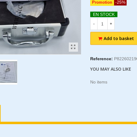
-25%
Promotion
EN STOCK
-
+
Add to basket
Reference:
P82260219
YOU MAY ALSO LIKE
No items