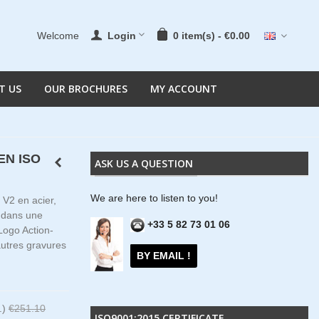
Welcome
Login
0
item(s)
-
€0.00
T US
OUR BROCHURES
MY ACCOUNT
 EN ISO
ASK US A QUESTION
We are here to listen to you!
 V2 en acier,
 dans une
+33 5 82 73 01 06
Logo Action-
autres gravures
BY EMAIL !
.)
€251.10
ISO9001:2015 CERTIFICATE