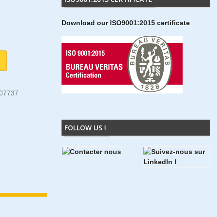
Download our ISO9001:2015 certificate
07737
FOLLOW US !