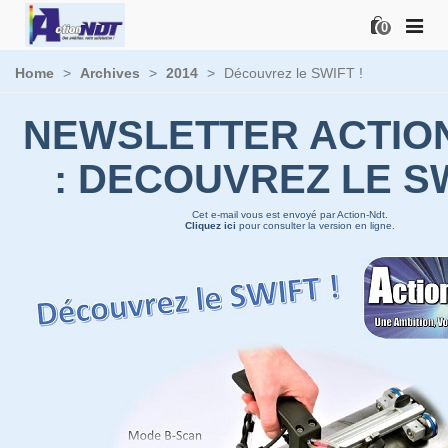
0
Home
>
Archives
>
2014
>
Découvrez le SWIFT !
NEWSLETTER ACTIO
: DECOUVREZ LE S
Cet e-mail vous est envoyé par Action-Ndt.
Cliquez ici
pour consulter la version en ligne.