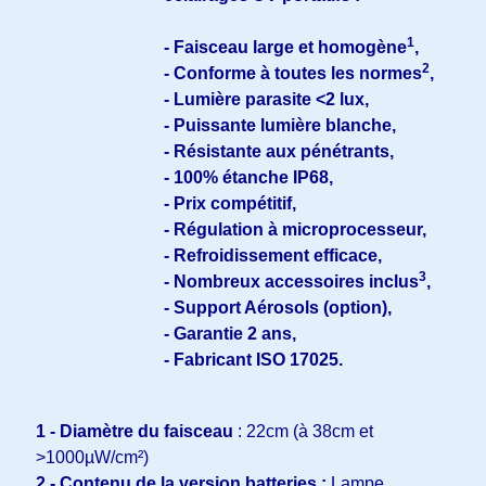
1
- Faisceau large et homogène
,
2
- Conforme à toutes les normes
,
- Lumière parasite <2 lux,
- Puissante lumière blanche,
- Résistante aux pénétrants,
- 100% étanche IP68,
- Prix compétitif,
- Régulation à microprocesseur,
- Refroidissement efficace,
3
- Nombreux accessoires inclus
,
- Support Aérosols (option),
- Garantie 2 ans,
- Fabricant ISO 17025.
1 - Diamètre du faisceau
: 22cm (à 38cm et
>1000µW/cm²)
2 - Contenu de la version batteries :
Lampe