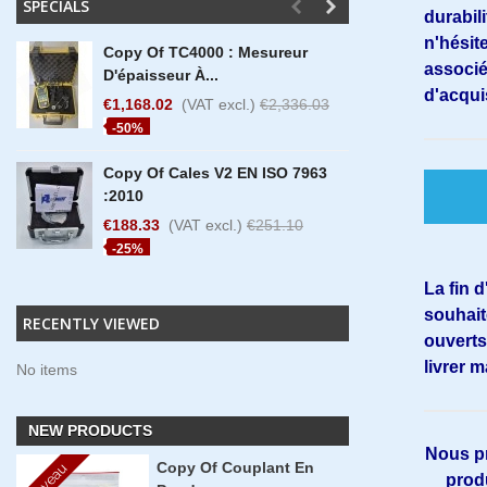
SPECIALS
durabil
n'hésite
Copy Of TC4000 : Mesureur
Copy O
associé
D'épaisseur À...
360° Ha
d'acqui
€1,168.02
(VAT excl.)
€2,336.03
€6,576
-50%
-30%
Copy Of Cales V2 EN ISO 7963
Copy O
:2010
360° M
€188.33
(VAT excl.)
€251.10
€3,813
-25%
-25%
La fin 
souhait
RECENTLY VIEWED
ouverts
livrer 
No items
NEW PRODUCTS
Nous pr
Copy Of Couplant En
Nouveau
produ