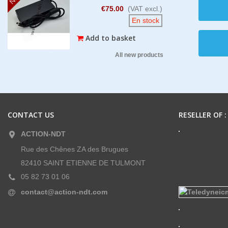
€75.00
(VAT excl.)
En stock
Add to basket
All new products
CONTACT US
RESELLER OF :
ACTION-NDT
Rue des Chênes ZA des Brugues
82410 SAINT ETIENNE DE TULMONT
05 82 73 01 06
contact@action-ndt.com