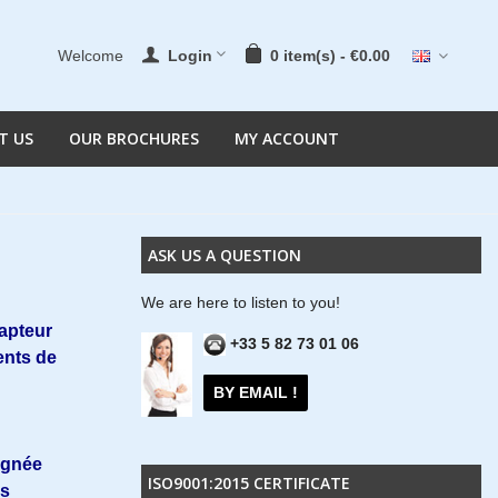
Welcome
Login
0
item(s)
-
€0.00
T US
OUR BROCHURES
MY ACCOUNT
ASK US A QUESTION
We are here to listen to you!
apteur
+33 5 82 73 01 06
ents de
BY EMAIL !
ignée
ISO9001:2015 CERTIFICATE
us