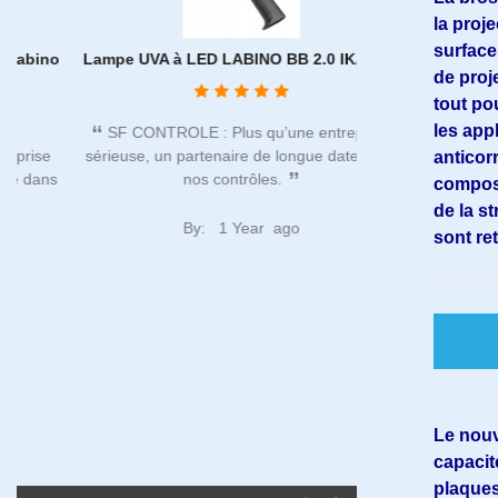
la proj
surface
o
Lampe UVA à LED LABINO BB 2.0 IKAROS
MACHINE MONTIP
de proj
B
tout pou
les app
SF CONTROLE : Plus qu’une entreprise
sérieuse, un partenaire de longue date dans
100% satisfait 
anticor
s
nos contrôles.
réceptionné 
composi
Je n'hesiterai p
de la st
By:
1 Year ago
sont re
By: Be**
Le nouv
capacit
plaques