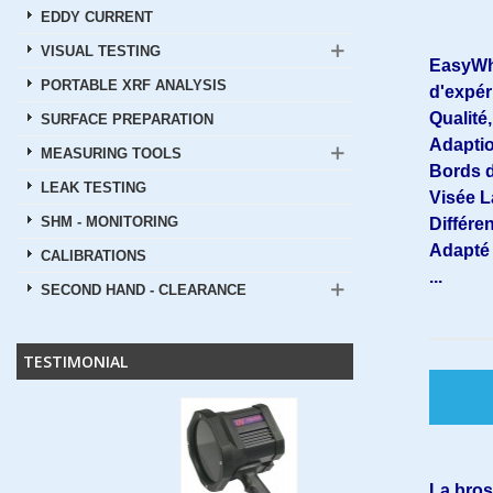
EDDY CURRENT
VISUAL TESTING
EasyWhe
PORTABLE XRF ANALYSIS
d'expér
Qualité
SURFACE PREPARATION
Adaptio
MEASURING TOOLS
Bords d
LEAK TESTING
Visée L
SHM - MONITORING
Différe
Adapté 
CALIBRATIONS
...
SECOND HAND - CLEARANCE
TESTIMONIAL
La bros