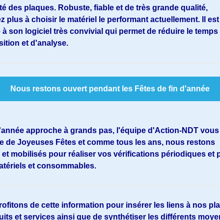
ité des plaques. Robuste, fiable et de très grande qualité,
z plus à choisir le matériel le performant actuellement. Il est
f Vidéoscope Articulé
Scanner De Numérisation 3
 à son logiciel très convivial qui permet de réduire le temps
ute...
Creaform Handyscan...
sition et d'analyse.
.97
(VAT excl.)
€9,395.67
€31,909.00
(VAT excl.)
€37,540.00
-15%
f Vidéoscope Articulé
Logiciels Polyworks Inspec
itcorp X750
Nous restons ouvert pendant les Fêtes de fin d'année
Modeler
.48
(VAT excl.)
€5,084.64
€11,185.00
(VAT excl.)
€22,370.00
-50%
d'année approche à grands pas, l'équipe d'Action-NDT vous
e de Joyeuses Fêtes et comme tous les ans, nous restons
 et mobilisés pour réaliser vos vérifications périodiques et 
matériels et consommables.
ofitons de cette information pour insérer les liens à nos pl
its et services ainsi que de synthétiser les différents moy