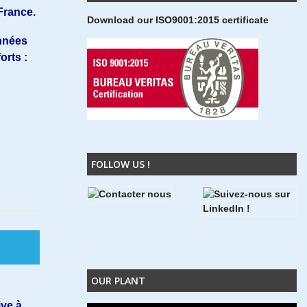
 France.
Download our ISO9001:2015 certificate
nnées
orts :
FOLLOW US !
OUR PLANT
ive à