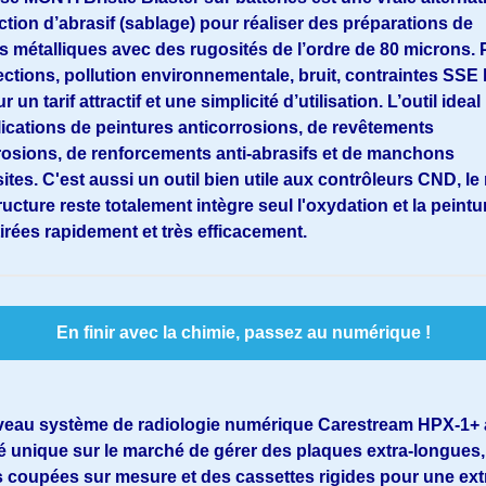
ection d’abrasif (sablage) pour réaliser des préparations de
s métalliques avec des rugosités de l’ordre de 80 microns. 
OWER BRISTLE BLASTER
Vérification d'un appareil ultrason
ections, pollution environnementale, bruit, contraintes SSE 
ATTERIES
multiéléments
r un tarif attractif et une simplicité d’utilisation. L’outil idea
lications de peintures anticorrosions, de revêtements
de votre service, j ai bien
Matteo L. : Nous vous remercions pour 
rosions, de renforcements anti-abrasifs et de manchons
la machine ce matin.
retour et pour la rapidité avec laquelle 
tes. C'
est aussi un outil bien utile aux contrôleurs CND, le
as à faire appel à vous.
avez traité notre commande. Nous appré
ructure reste totalement intègre seul l'oxydation et la peintu
votre réactivité et votre professionnalis
tirées rapidement et très efficacement.
****
1 Year ago
By:
1 Year ago
En finir avec la chimie, passez au numérique !
eau système de radiologie numérique Carestream HPX-1+ a
é unique sur le marché de gérer des plaques extra-longues,
 coupées sur mesure et des cassettes rigides pour une ex