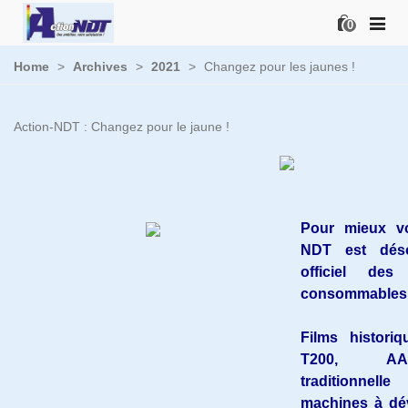
0
Home
>
Archives
>
2021
>
Changez pour les jaunes !
Action-NDT : Changez pour le jaune !
Pour mieux vo
NDT est déso
officiel des
consommable
Films histori
T200, AA4
traditionnel
machines à dév