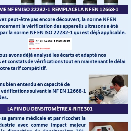
'un appareil ultrasons
Combiné Luxmètre Radiomètre UV La
ltiéléments
Apollo 3.0
tataire de mon entreprise
SF-CONTROLE : Plus qu’une entrepr
années .. je peux témoigner
sérieuse, un partenaire de longue date 
st devenu un partenaire
nos contrôles.
t cette société est fiable ,
tarifs justes , mes contacts
By:
1 Year ago
ponibles et toujours à même
ner et de répondre à nos
 . félicitations
1 Year ago