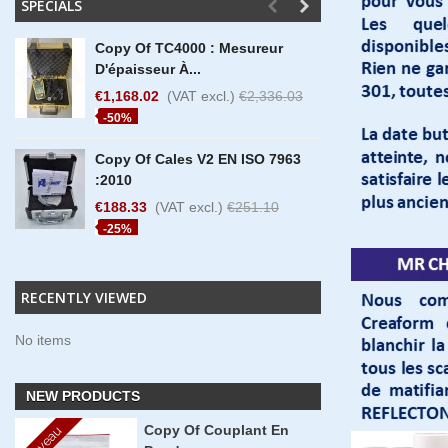
SPECIALS
Copy Of TC4000 : Mesureur
Copy O
D'épaisseur À...
360° Ha
€1,168.02
(VAT excl.)
€2,336.03
€6,576
-50%
-30%
Copy Of Cales V2 EN ISO 7963
Copy O
:2010
360° M
€188.33
(VAT excl.)
€251.10
€3,813
-25%
-25%
RECENTLY VIEWED
No items
NEW PRODUCTS
Copy Of Couplant En
Nouveau