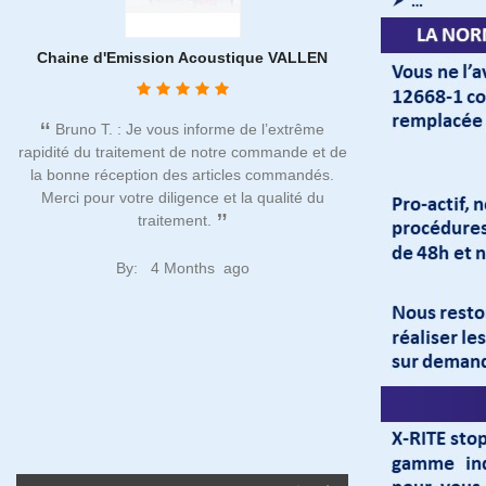
Chaine d'Emission Acoustique VALLEN
Vérification d
mu
Bruno T. : Je vous informe de l’extrême
rapidité du traitement de notre commande et de
Noël C. : Pres
la bonne réception des articles commandés.
depuis plusieurs 
Merci pour votre diligence et la qualité du
qu'ACTION NDT e
traitement.
incontournable tan
rigoureuse et aux 
sur place sont dis
By:
4 Months ago
de nous accompag
attentes
By: