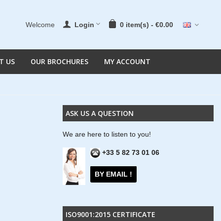
Welcome
Login
0
item(s)
-
€0.00
T US
OUR BROCHURES
MY ACCOUNT
ASK US A QUESTION
We are here to listen to you!
+33 5 82 73 01 06
BY EMAIL !
ISO9001:2015 CERTIFICATE