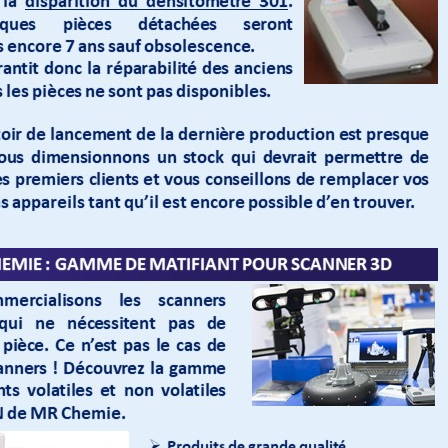
f Vidéoscope Articulé
Scanner De Numérisation 3
ute...
Creaform Handyscan...
.97
(VAT excl.)
€9,395.67
€31,909.00
(VAT excl.)
€37,540.00
-15%
f Vidéoscope Articulé
Logiciels Polyworks Inspec
itcorp X750
Modeler
.48
(VAT excl.)
€5,084.64
€11,185.00
(VAT excl.)
€22,370.00
-50%