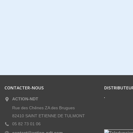
CONTACTER-NOUS
DISTRIBUTEUR
ACTION-NDT
Rue des Chênes ZA des Brugues
82410 SAINT ETIENNE DE TULMONT
05 82 73 01 06
contact@action-ndt.com