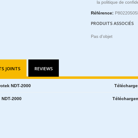
la politique de confide
Référence:
P80220505
PRODUITS ASSOCIÉS
Pas d'objet
S JOINTS
REVIEWS
rotek NDT-2000
Télécharge
M NDT-2000
Téléchargem