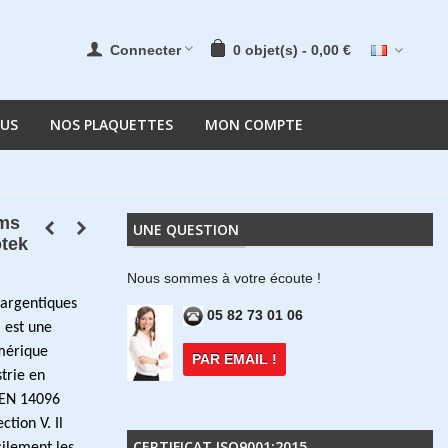
Connecter
0
objet(s)
-
0,00 €
OUS
NOS PLAQUETTES
MON COMPTE
lms
UNE QUESTION
otek
Nous sommes à votre écoute !
 argentiques
05 82 73 01 06
 est une
mérique
PAR EMAIL !
trie en
 EN 14096
tion V. Il
CERTIFICAT ISO9001:2015