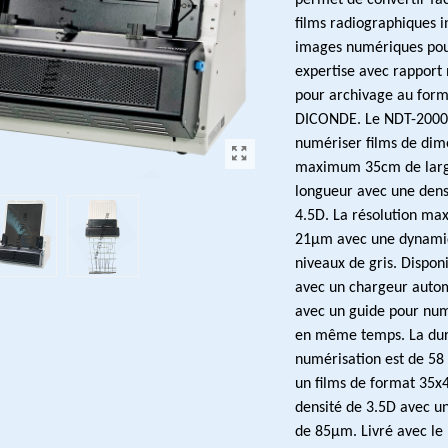
permet de convertir fa
films radiographiques i
images numériques po
expertise avec rapport
pour archivage
au form
DICONDE.
Le NDT-200
numériser films de dim
maximum 35cm de larg
longueur avec une dens
4.5D. La résolution ma
21µm avec une dynami
niveaux de gris. Dispon
avec un chargeur auto
avec un guide pour num
en même temps. La du
numérisation est de 58
un films de format 35x
densité de 3.5D avec un
de 85µm. Livré avec le 