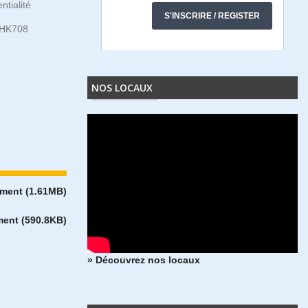
ntialité
HK708
NOS LOCAUX
ment (1.61MB)
ent (590.8KB)
» Découvrez nos locaux