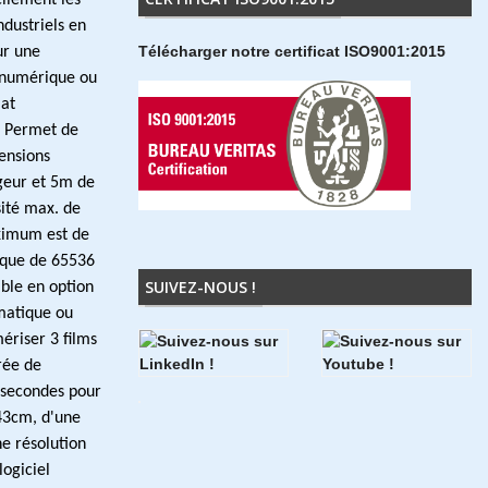
cilement les
ndustriels en
Télécharger notre certificat ISO9001:2015
ur une
 numérique ou
at
0
Permet de
ensions
eur et 5m de
ité max. de
ximum est de
que de 65536
SUIVEZ-NOUS !
ible en option
matique ou
ériser 3 films
rée de
 secondes pour
43cm, d'une
e résolution
logiciel