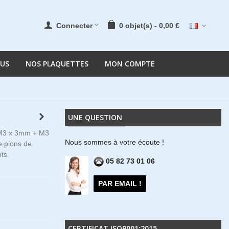
Connecter
0
objet(s)
-
0,00 €
OUS
NOS PLAQUETTES
MON COMPTE
UNE QUESTION
s M3 x 3mm + M3
Nous sommes à votre écoute !
 pions de
ts.
05 82 73 01 06
PAR EMAIL !
CERTIFICAT ISO9001:2015