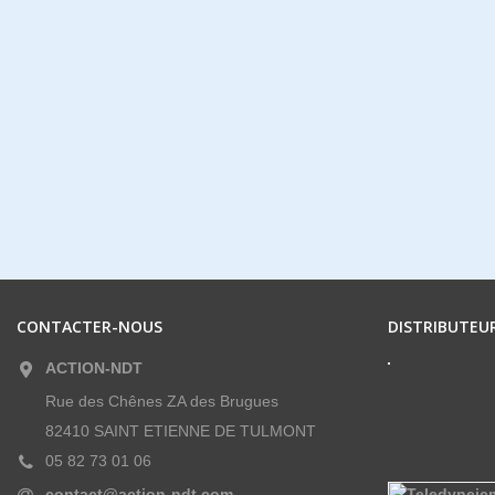
CONTACTER-NOUS
DISTRIBUTEUR
ACTION-NDT
Rue des Chênes ZA des Brugues
82410 SAINT ETIENNE DE TULMONT
05 82 73 01 06
contact@action-ndt.com