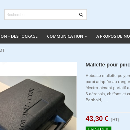
ION - DESTOCKAGE
COMMUNICATION
A PROPOS DE N
 MT
Mallette pour pin
Robuste mallette polyp
paroi adaptée au range
électro-aimant portatif
3 aérosols, chiffons et c
Berthold, ....
43,30 €
(HT)
EN STOCK