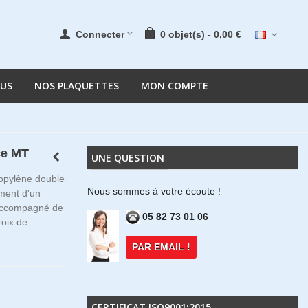
Connecter
0
objet(s)
-
0,00 €
OUS
NOS PLAQUETTES
MON COMPTE
ce MT
UNE QUESTION
ropylène double
Nous sommes à votre écoute !
ment d'un
 accompagné de
05 82 73 01 06
roix de
PAR EMAIL !
CERTIFICAT ISO9001:2015