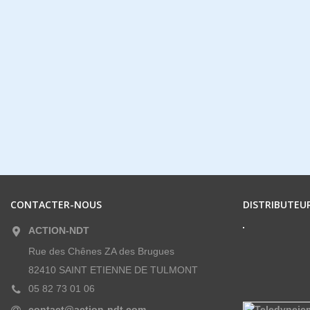
CONTACTER-NOUS
DISTRIBUTEUR
ACTION-NDT
Rue des Chênes ZA des Brugues
82410 SAINT ETIENNE DE TULMONT
05 82 73 01 06
contact@action-ndt.com