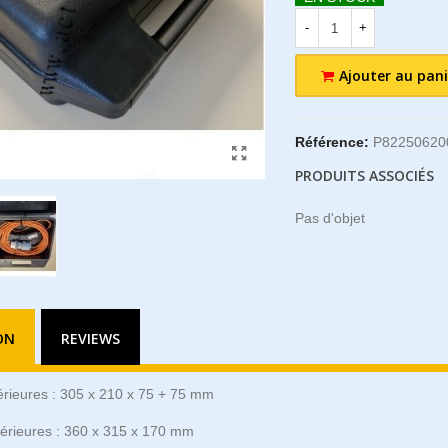
-
+
Ajouter au pani
Référence:
P82250620
PRODUITS ASSOCIÉS
Pas d'objet
ON
REVIEWS
érieures : 305 x 210 x 75 + 75 mm
érieures : 360 x 315 x 170 mm