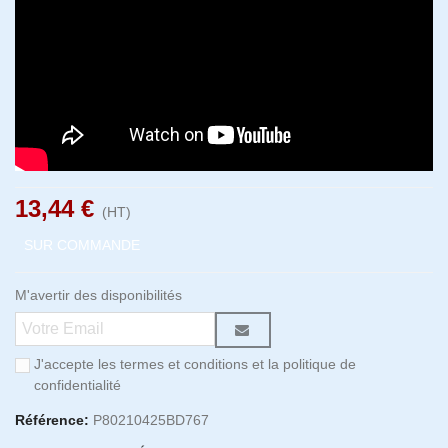
13,44 €
(HT)
SUR COMMANDE
M'avertir des disponibilités
J'accepte les termes et conditions et la politique de
confidentialité
Référence:
P80210425BD767