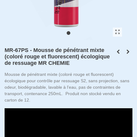
MR-67PS - Mousse de pénétrant mixte
(coloré rouge et fluorescent) écologique
de ressuage MR CHEMIE
Mousse de pénétrant mixte (coloré rouge et fluorescent)
écologique pour contrôle par ressuage S2, sans projection, sans
odeur, biodégradable, lavable à l'eau, pas de contraintes de
transport, contenance 250mL. Produit non stocké vendu en
carton de 12.