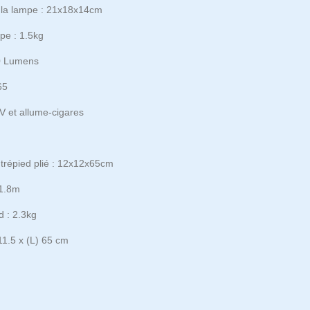
 la lampe : 21x18x14cm
pe : 1.5kg
00 Lumens
65
V et allume-cigares
trépied plié : 12x12x65cm
 1.8m
d : 2.3kg
11.5 x (L) 65 cm