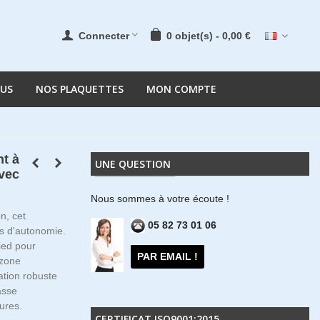
Connecter
0
objet(s)
-
0,00 €
OUS
NOS PLAQUETTES
MON COMPTE
nt à
UNE QUESTION
avec
Nous sommes à votre écoute !
n, cet
05 82 73 01 06
es d'autonomie.
ied pour
PAR EMAIL !
 zone
cation robuste
asse
ures.
CERTIFICAT ISO9001:2015