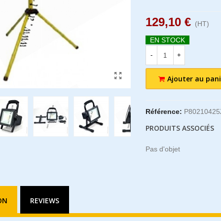
129,10 €
(HT)
EN STOCK
-
+
Ajouter au pani
Référence:
P80210425
PRODUITS ASSOCIÉS
Pas d'objet
ON
REVIEWS