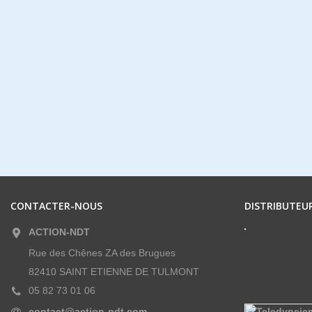
CONTACTER-NOUS
DISTRIBUTEUR
ACTION-NDT
Rue des Chênes ZA des Brugues
82410 SAINT ETIENNE DE TULMONT
05 82 73 01 06
contact@action-ndt.com