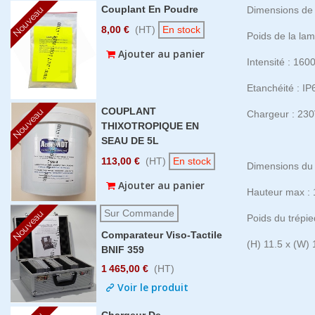
Couplant En Poudre
Nouveau
Dimensions de
8,00 €
(HT)
En stock
Poids de la lam
Ajouter au panier
Intensité : 16
Etanchéité : IP
COUPLANT
Nouveau
Chargeur : 230
THIXOTROPIQUE EN
SEAU DE 5L
113,00 €
(HT)
En stock
Dimensions du 
Ajouter au panier
Hauteur max :
Sur Commande
Nouveau
Poids du trépie
Comparateur Viso-Tactile
(H) 11.5 x (W) 
BNIF 359
1 465,00 €
(HT)
Voir le produit
Chargeur De