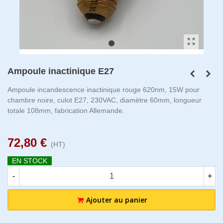
Ampoule inactinique E27
Ampoule
incandescence
inactinique rouge 620nm, 15W pour
chambre noire, culot E27, 230VAC, diamètre 60mm, longueur
totale 108mm, fabrication Allemande.
72,80 €
(HT)
EN STOCK
-
+
Ajouter au panier