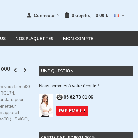
Connecter
0
objet(s)
-
0,00 €
OUS
NOS PLAQUETTES
MON COMPTE
mo00
UNE QUESTION
Nous sommes à votre écoute !
re vers Lemo00
, RG174,
05 82 73 01 06
tandard pour
émetteur
PAR EMAIL !
n appareil
emo00 (USMGO,
CERTIFICAT ISO9001:2015