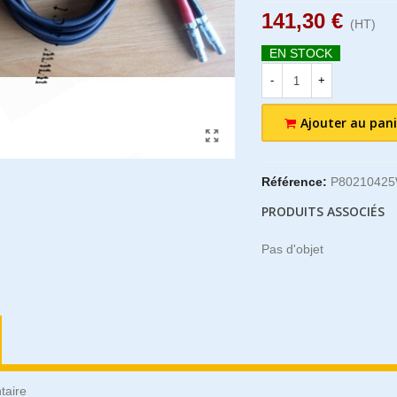
141,30 €
(HT)
EN STOCK
-
+
Ajouter au pani
Référence:
P8021042
PRODUITS ASSOCIÉS
Pas d'objet
taire