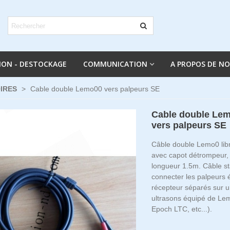
ION - DESTOCKAGE
COMMUNICATION
A PROPOS DE N
IRES
>
Cable double Lemo00 vers palpeurs SE
Cable double Le
vers palpeurs SE
Câble double Lemo0 lib
avec capot détrompeur
longueur 1.5m. Câble s
connecter les palpeurs 
récepteur séparés sur u
ultrasons équipé de L
Epoch LTC, etc...).