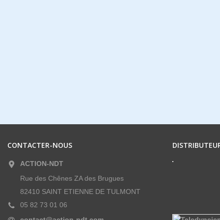
CONTACTER-NOUS
DISTRIBUTEUR
ACTION-NDT
Rue des Chênes ZA des Brugues
82410 SAINT ETIENNE DE TULMONT
05 82 73 01 06
contact@action-ndt.com