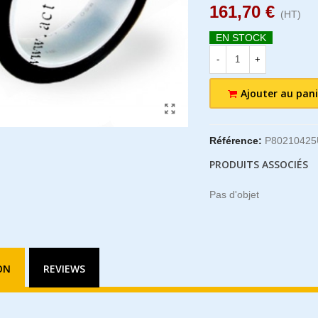
161,70 €
(HT)
EN STOCK
-
+
Ajouter au pani
Référence:
P8021042
PRODUITS ASSOCIÉS
Pas d'objet
ON
REVIEWS