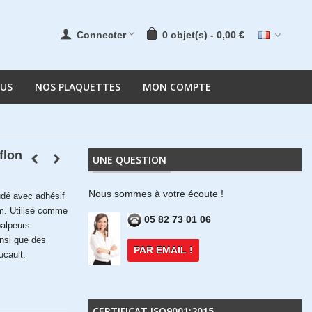
Connecter
0
objet(s)
-
0,00 €
OUS
NOS PLAQUETTES
MON COMPTE
flon
UNE QUESTION
Nous sommes à votre écoute !
dé avec adhésif
m. Utilisé comme
05 82 73 01 06
palpeurs
insi que des
PAR EMAIL !
ucault.
CERTIFICAT ISO9001:2015