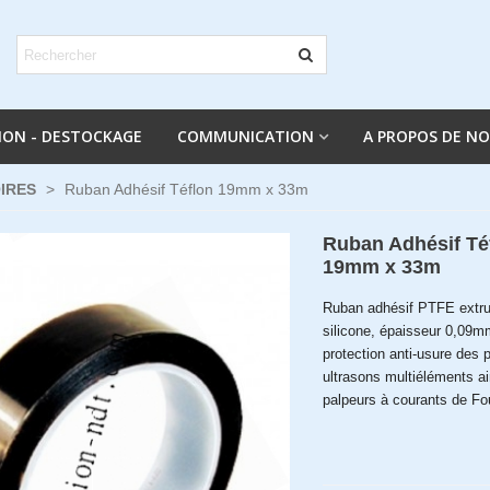
ION - DESTOCKAGE
COMMUNICATION
A PROPOS DE N
IRES
>
Ruban Adhésif Téflon 19mm x 33m
Ruban Adhésif Té
19mm x 33m
Ruban adhésif PTFE extru
silicone, épaisseur 0,09m
protection anti-usure des 
ultrasons multiéléments a
palpeurs à courants de Fo