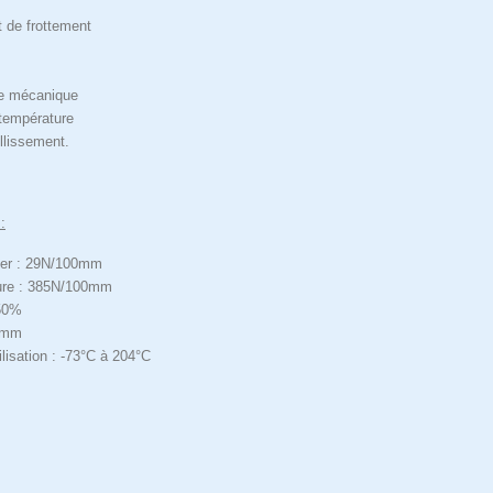
t de frottement
e mécanique
température
illissement.
:
ier : 29N/100mm
ture : 385N/100mm
150%
09mm
ilisation : -73°C à 204°C