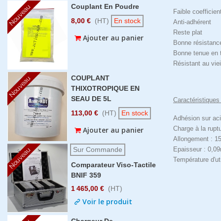
Couplant En Poudre
Nouveau
Faible coefficien
8,00 €
(HT)
En stock
Anti-adhérent
Reste plat
Ajouter au panier
Bonne résistanc
Bonne tenue en 
Résistant au vie
COUPLANT
Nouveau
THIXOTROPIQUE EN
SEAU DE 5L
Caractéristiques 
113,00 €
(HT)
En stock
Adhésion sur ac
Charge à la rup
Ajouter au panier
Allongement : 
Sur Commande
Epaisseur : 0,
Nouveau
Température d'ut
Comparateur Viso-Tactile
BNIF 359
1 465,00 €
(HT)
Voir le produit
Chargeur De