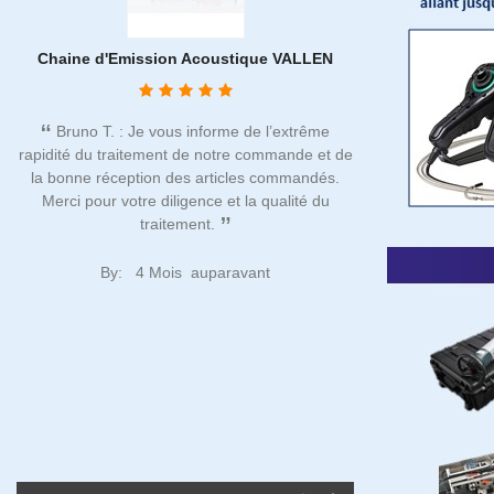
n
Chaine d'Emission Acoustique VALLEN
Vérification d
mu
Bruno T. : Je vous informe de l’extrême
rapidité du traitement de notre commande et de
Noël C. : Pres
la bonne réception des articles commandés.
depuis plusieurs 
Merci pour votre diligence et la qualité du
qu'ACTION NDT e
traitement.
incontournable tan
rigoureuse et aux 
sur place sont dis
By:
4 Mois auparavant
de nous accompag
attentes
By:
1