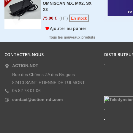
OMNISCAN MX, MX2, SX,
X3
75,00 €
(HT)
En stock
Ajouter au panier
Tous les nouveaux produits
CONTACTER-NOUS
DISTRIBUTEUR
ACTION-NDT
Rue des Chênes ZA des Brugues
82410 SAINT ETIENNE DE TULMONT
05 82 73 01 06
contact@action-ndt.com