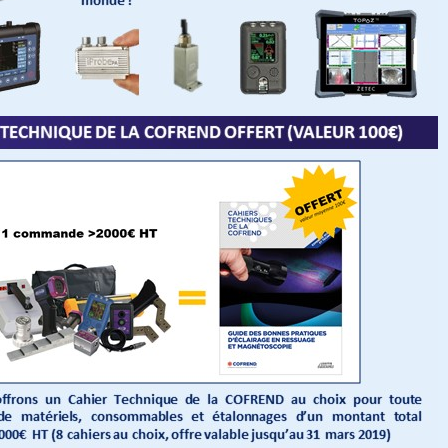
kage Vidéoscope Articulé
Scanner De Numérisation 3
ute...
Creaform Handyscan...
7 €
(HT)
9 395,67 €
31 909,00 €
(HT)
37 540,00 
-15%
kage Vidéoscope Articulé
Logiciels InnovMetric Poly
ute...
Inspector &...
8 €
(HT)
5 084,64 €
11 185,00 €
(HT)
22 370,00 
-50%