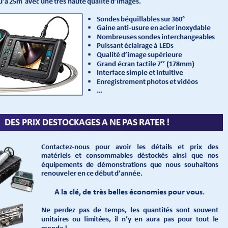
'un appareil ultrasons
Combiné Luxmètre Radiomètre U
ltiéléments
Luminance Labino APOLLO
tataire de mon entreprise
SF-CONTROLE : Plus qu’une entrepr
années .. je peux témoigner
sérieuse, un partenaire de longue date 
st devenu un partenaire
nos contrôles.
t cette société est fiable ,
tarifs justes , mes contacts
By:
1 An auparavant
ponibles et toujours à même
ner et de répondre à nos
 . félicitations
 An auparavant