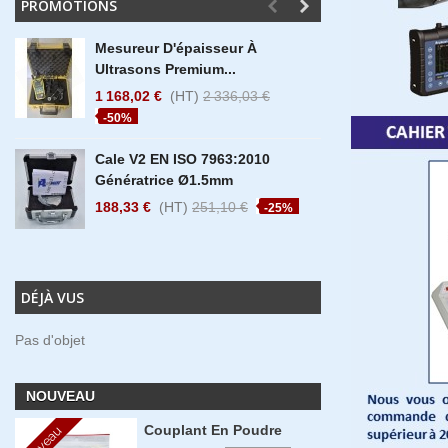
PROMOTIONS
Mesureur D'épaisseur À
Déstoc
Ultrasons Premium...
360° Ha
1 168,02 €
(HT)
2 336,03 €
6 576,9
-50%
-30%
Cale V2 EN ISO 7963:2010
Déstoc
Génératrice Ø1.5mm
360° Ha
188,33 €
(HT)
251,10 €
3 813,4
-25%
-25%
DÉJÀ VUS
Pas d'objet
NOUVEAU
Couplant En Poudre
Nouveau