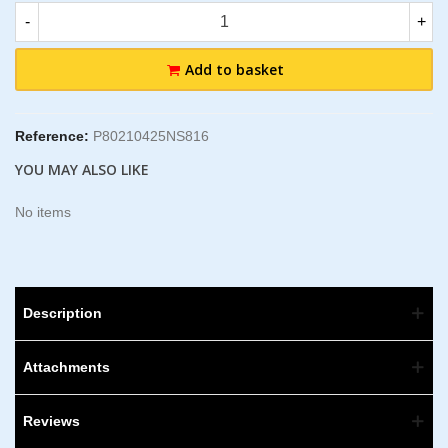
-
+
Add to basket
Reference:
P80210425NS816
YOU MAY ALSO LIKE
No items
Description
Attachments
Reviews