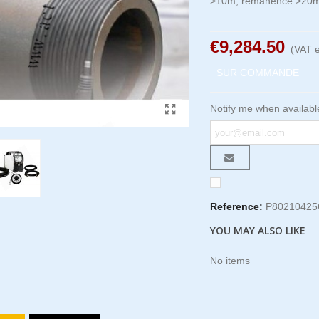
>10m, rémanence >20m
€9,284.50
(VAT e
SUR COMMANDE
Notify me when availabl
Reference:
P8021042
YOU MAY ALSO LIKE
No items