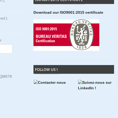
T).
Download our ISO9001:2015 certificate
xcl.)
e
FOLLOW US !
5QM579