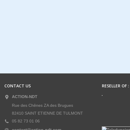
CONTACT US
RESELLER OF :
ACTION-NDT
Rue des Chênes ZA des Brugues
82410 SAINT ETIENNE DE TULMONT
05 82 73 01 06
contact@action-ndt.com