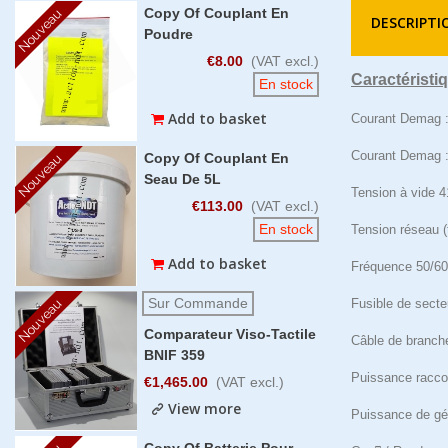
Copy Of Couplant En
Nouveau
DESCRIPTI
Poudre
€8.00
(VAT excl.)
Caractéristi
En stock
Add to basket
Courant Demag :
Courant Demag :
Copy Of Couplant En
Nouveau
Seau De 5L
Tension à vide 4
€113.00
(VAT excl.)
En stock
Tension réseau (
Add to basket
Fréquence 50/6
Sur Commande
Nouveau
Fusible de secteu
Comparateur Viso-Tactile
Câble de branch
BNIF 359
Puissance racco
€1,465.00
(VAT excl.)
View more
Puissance de g
Copy Of Batterie Pour