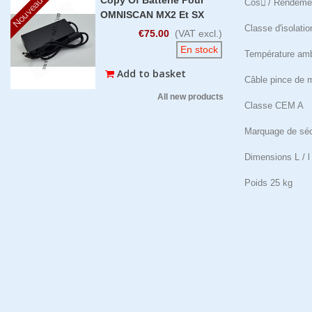
Nouveau
Cos

/ Rendeme
OMNISCAN MX2 Et SX
Classe d'isolati
€75.00
(VAT excl.)
En stock
Température amb
Add to basket
Câble pince de
All new products
Classe CEM A
Marquage de séc
Dimensions L / 
Poids 25 kg