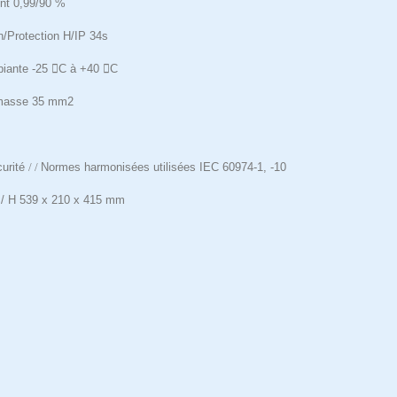
nt 0,99/90 %
on/Protection H/IP 34s
iante -25

C à +40

C
 masse 35 mm
2
urité
/ /
Normes harmonisées utilisées IEC 60974-1, -10
l / H 539 x 210 x 415 mm