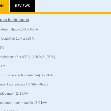
ON
REVIEWS
ques techniques
 Automatique 10 A à 600 A
 Contrôlée 10 A à 250 A
1 V
tolérances) 3 x 400 V (+20 % à -25 %)
0 Hz
r (fusible à action retardée) 3 x 16 A
ement sur secteur H07RN-F4G2,5
rdée max. 11,1 kVA
énérateur recommandée 15,0 kVA