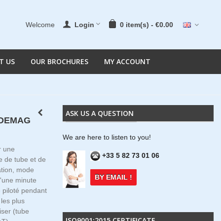
Welcome
Login
0
item(s)
-
€0.00
T US
OUR BROCHURES
MY ACCOUNT
ASK US A QUESTION
n DEMAG
We are here to listen to you!
r une
+33 5 82 73 01 06
e de tube et de
sation, mode
BY EMAIL !
'une minute
piloté pendant
les plus
ser (tube
ISO9001:2015 CERTIFICATE