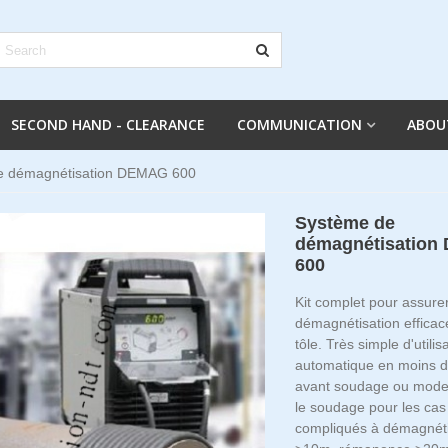
SECOND HAND - CLEARANCE
COMMUNICATION
ABOU
e démagnétisation DEMAG 600
Système de
démagnétisatio
600
Kit complet pour assure
démagnétisation efficac
tôle. Très simple d'utili
automatique en moins d
avant soudage ou mode 
le soudage pour les cas 
compliqués à démagnéti