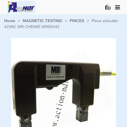
0
Home
>
MAGNETIC TESTING
>
PINCES
>
Pince articulée
42VAC MR-CHEMIE MR56V42