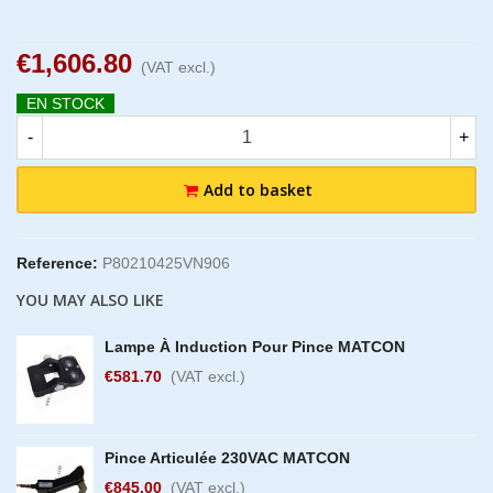
€1,606.80
(VAT excl.)
EN STOCK
-
+
Add to basket
Reference:
P80210425VN906
YOU MAY ALSO LIKE
Lampe À Induction Pour Pince MATCON
€581.70
(VAT excl.)
Pince Articulée 230VAC MATCON
€845.00
(VAT excl.)