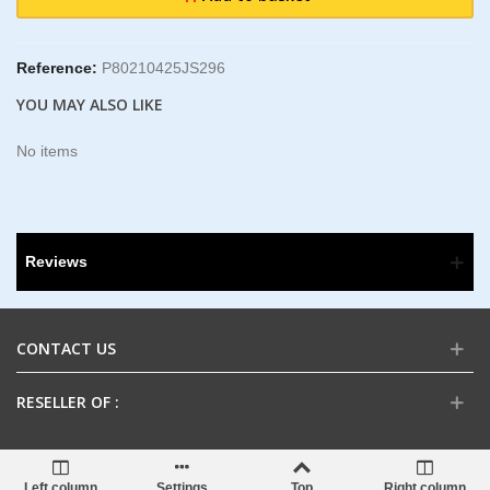
Reference:
P80210425JS296
YOU MAY ALSO LIKE
No items
Reviews
CONTACT US
RESELLER OF :
Left column
Settings
Top
Right column