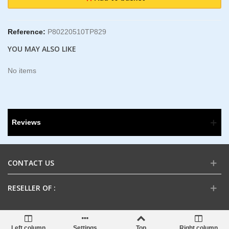
Reference:
P80220510TP829
YOU MAY ALSO LIKE
No items
Reviews
CONTACT US
RESELLER OF :
Left column
Settings
Top
Right column