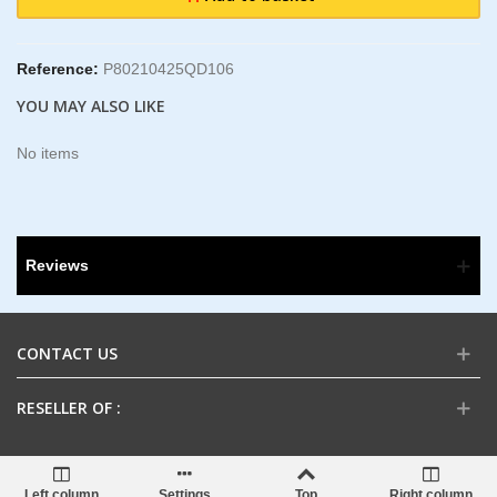
Reference:
P80210425QD106
YOU MAY ALSO LIKE
No items
Reviews
CONTACT US
RESELLER OF :
Left column
Settings
Top
Right column