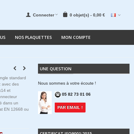
Connecter
0
objet(s)
-
0,00 €
OUS
NOS PLAQUETTES
MON COMPTE
UNE QUESTION
ngle standard
Nous sommes à votre écoute !
z avec des
14 et
05 82 73 01 06
nnecteur
é dans un
PAR EMAIL !
ficat EN 12668 ou
CERTIFICAT ISO9001:2015