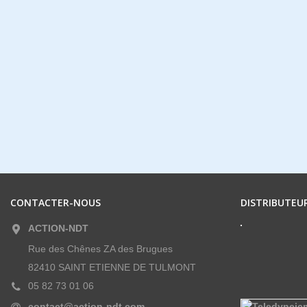
CONTACTER-NOUS
DISTRIBUTEUR
ACTION-NDT
Rue des Chênes ZA des Brugues
82410 SAINT ETIENNE DE TULMONT
05 82 73 01 06
contact@action-ndt.com