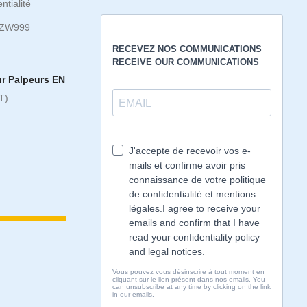
ntialité
5ZW999
ur Palpeurs EN
T)