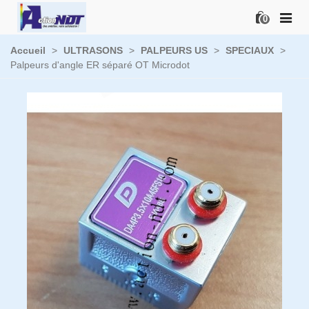
0
Accueil
>
ULTRASONS
>
PALPEURS US
>
SPECIAUX
>
Palpeurs d'angle ER séparé OT Microdot