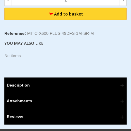
Add to basket
Reference:
MITC-X600 PLUS-49DFS-1M-SR-M
YOU MAY ALSO LIKE
No items
Description
Attachments
Reviews