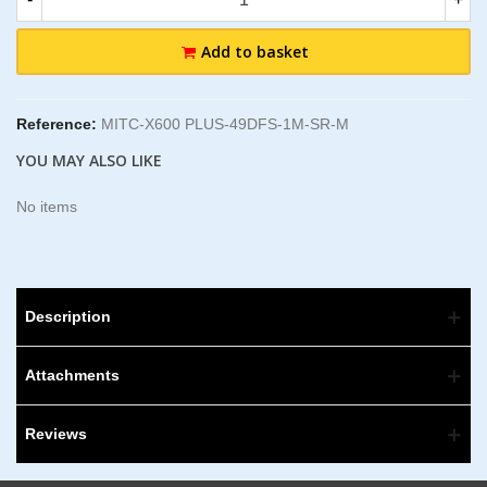
Add to basket
Reference:
MITC-X600 PLUS-49DFS-1M-SR-M
YOU MAY ALSO LIKE
No items
Description
Attachments
Reviews