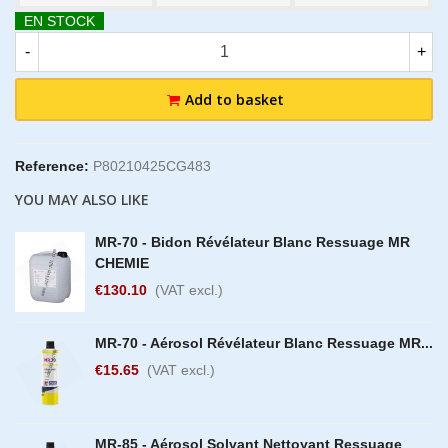
EN STOCK
-
+
Add to basket
Reference:
P80210425CG483
YOU MAY ALSO LIKE
MR-70 - Bidon Révélateur Blanc Ressuage MR
CHEMIE
€130.10
(VAT excl.)
MR-70 - Aérosol Révélateur Blanc Ressuage MR...
€15.65
(VAT excl.)
MR-85 - Aérosol Solvant Nettoyant Ressuage