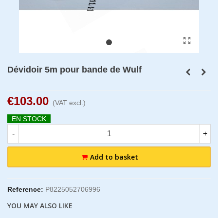
Dévidoir 5m pour bande de Wulf
€103.00
(VAT excl.)
EN STOCK
-
+
Add to basket
Reference:
P8225052706996
YOU MAY ALSO LIKE