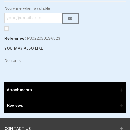
Notify me when available
Reference:
P80220301SV823
YOU MAY ALSO LIKE
No items
Attachments
Reviews
CONTACT US