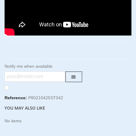
Notify me when available
Reference:
P80210425ST042
YOU MAY ALSO LIKE
No items