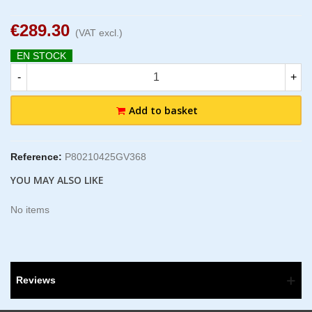
€289.30
(VAT excl.)
EN STOCK
-
+
Add to basket
Reference:
P80210425GV368
YOU MAY ALSO LIKE
No items
Reviews