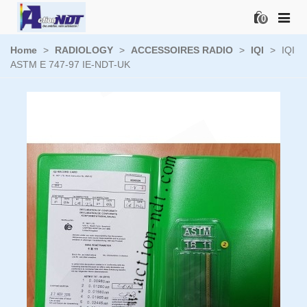
0
Home
>
RADIOLOGY
>
ACCESSOIRES RADIO
>
IQI
>
IQI
ASTM E 747-97 IE-NDT-UK