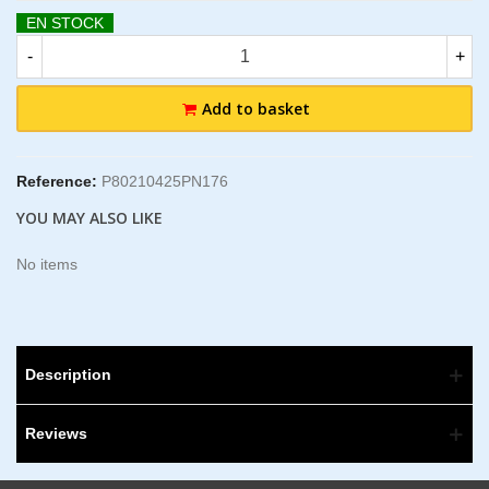
EN STOCK
-
+
Add to basket
Reference:
P80210425PN176
YOU MAY ALSO LIKE
No items
Description
Reviews