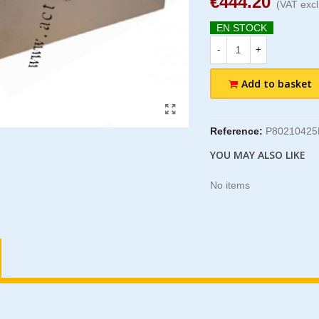
€444.20
(VAT excl
EN STOCK
-
+
Add to basket
Reference:
P80210425
YOU MAY ALSO LIKE
No items