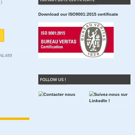
.)
Download our ISO9001:2015 certificate
NL489
FOLLOW US !