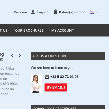
Welcome
Login
0
item(s)
-
€0.00
T US
OUR BROCHURES
MY ACCOUNT
kg
ASK US A QUESTION
nt
We are here to listen to you!
 de 4.5kg
ur tester les
+33 5 82 73 01 06
ie en
EN ISO 9934.
BY EMAIL !
ré avec un
mande.
ISO9001:2015 CERTIFICATE