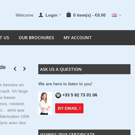
Welcome
Login
0
item(s)
-
€0.00
T US
OUR BROCHURES
MY ACCOUNT
de
ASK US A QUESTION
We are here to listen to you!
s besoins en
ault. Un large
+33 5 82 73 01 06
ce basse
nce, rototest,
BY EMAIL !
tc... ainsi que
 fabrication USA
/prix avec des
ISO9001:2015 CERTIFICATE