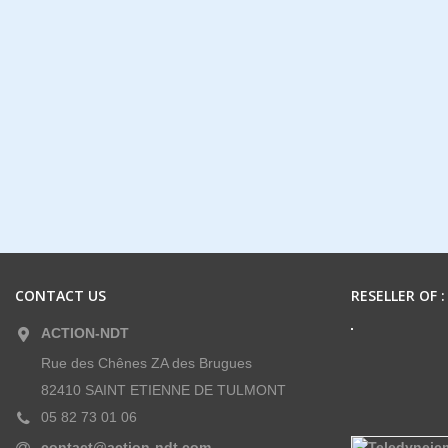
CONTACT US
RESELLER OF :
ACTION-NDT
Rue des Chênes ZA des Brugues
82410 SAINT ETIENNE DE TULMONT
05 82 73 01 06
contact@action-ndt.com