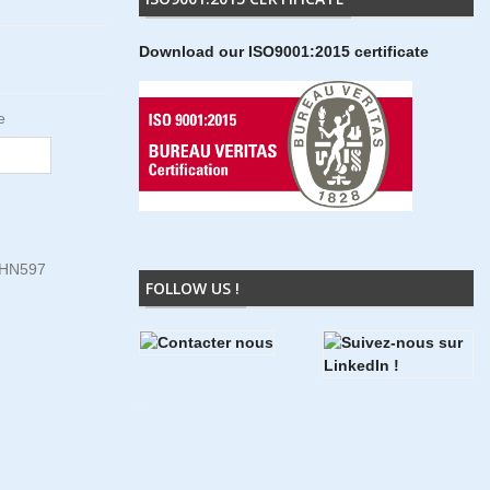
Download our ISO9001:2015 certificate
e
5HN597
FOLLOW US !