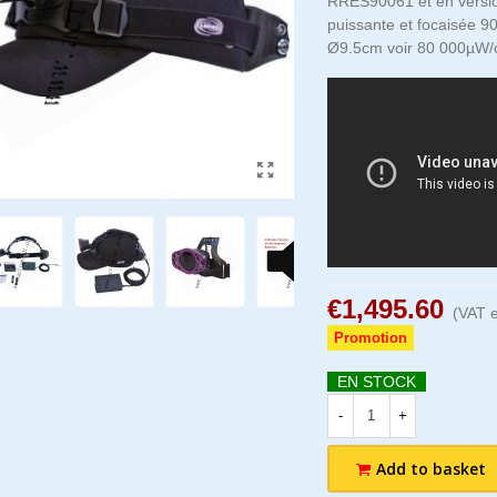
RRES90061 et en versio
puissante et focaisée 
Ø9.5cm voir 80 000µW/
€1,495.60
(VAT e
Promotion
EN STOCK
-
+
Add to basket