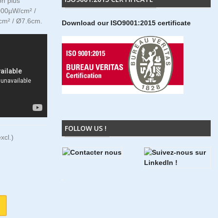
n plus
9000µW/cm² /
cm² / Ø7.6cm.
Download our ISO9001:2015 certificate
FOLLOW US !
xcl.)