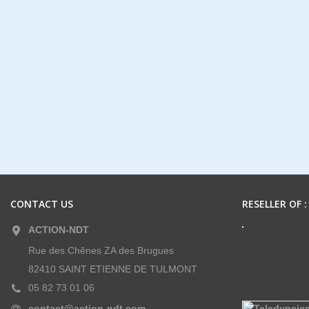
CONTACT US
RESELLER OF :
ACTION-NDT
Rue des Chênes ZA des Brugues
82410 SAINT ETIENNE DE TULMONT
05 82 73 01 06
contact@action-ndt.com