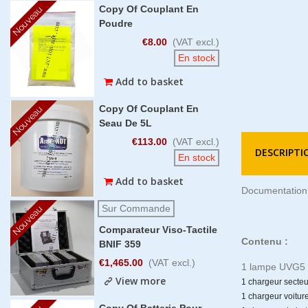
Copy Of Couplant En
Nouveau
Poudre
€8.00
(VAT excl.)
En stock
Add to basket
Copy Of Couplant En
Nouveau
Seau De 5L
€113.00
(VAT excl.)
DESCRIPTI
En stock
Add to basket
Documentation 
Sur Commande
Nouveau
Comparateur Viso-Tactile
Contenu :
BNIF 359
€1,465.00
(VAT excl.)
1 lampe UVG5 
View more
1 chargeur secteu
1 chargeur voitur
Copy Of Batterie Pour