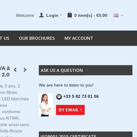
Welcome
Login
0
item(s)
-
€0.00
T US
OUR BROCHURES
MY ACCOUNT
VA à
ASK US A QUESTION
 2.0
We are here to listen to you!
ie 3 ans, 1
m filtrée
+33 5 82 73 01 06
 LED blanches
ures
BY EMAIL !
, conforme
us AITM6-
iste aussi sans
Rolls-Royce
ISO9001:2015 CERTIFICATE