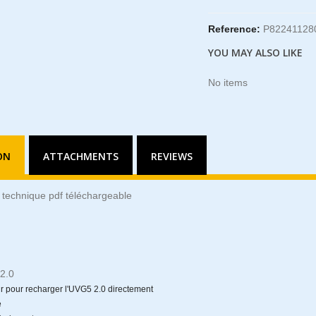
Reference:
P82241128
YOU MAY ALSO LIKE
No items
ON
ATTACHMENTS
REVIEWS
technique pdf téléchargeable
2.0
r pour recharger l'UVG5 2.0 directement
e