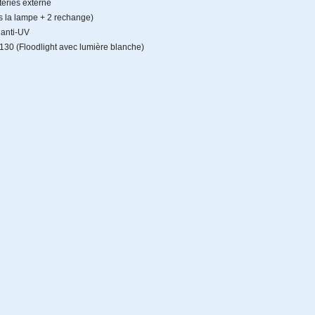
teries externe
ns la lampe + 2 rechange)
 anti-UV
130 (Floodlight avec lumière blanche)