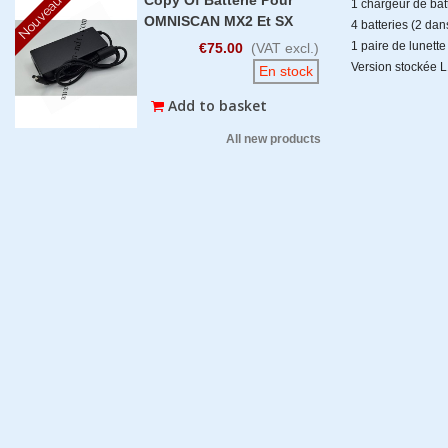
Nouveau
1 chargeur de bat
OMNISCAN MX2 Et SX
4 batteries (2 da
1 paire de lunette
€75.00
(VAT excl.)
Version stockée L
En stock
Add to basket
All new products