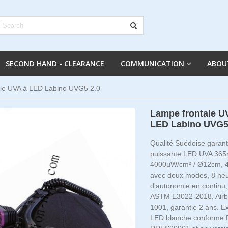
SECOND HAND - CLEARANCE
COMMUNICATION
ABOU
le UVA à LED Labino UVG5 2.0
Lampe frontale U
LED Labino UVG5
Qualité Suédoise garant
puissante LED UVA 365n
4000µW/cm² / Ø12cm, 4
avec deux modes, 8 he
d'autonomie en continu
ASTM E3022-2018, Airb
1001, garantie 2 ans. Ex
LED blanche conforme 