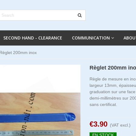
SECOND HAND - CLEARANCE
COMMUNICATION
ABOU
Règlet 200mm inox
Règlet 200mm in
Règle de mesure en inox
largeur 13mm, épaisse
graduation sur une face 
demi-millimètres sur 20
sans certificat.
€3.90
(VAT excl.)
EN STOCK