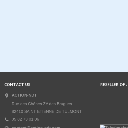
CONTACT US
RESELLER OF :
ACTION-NDT
Rue des Chênes ZA des Brugues
82410 SAINT ETIENNE DE TULMONT
05 82 73 01 06
contact@action-ndt.com