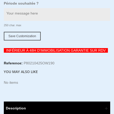
Période souhaitée ?
250 char. max
Save Customization
INFÉRIEUR À 48H D'IMMOBILISATION GARANTIE SUR RDV
Reference:
P80210425OW190
YOU MAY ALSO LIKE
No items
Description