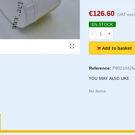
€126.60
(VAT excl
EN STOCK
-
+
Add to basket
Reference:
P80210425
YOU MAY ALSO LIKE
No items