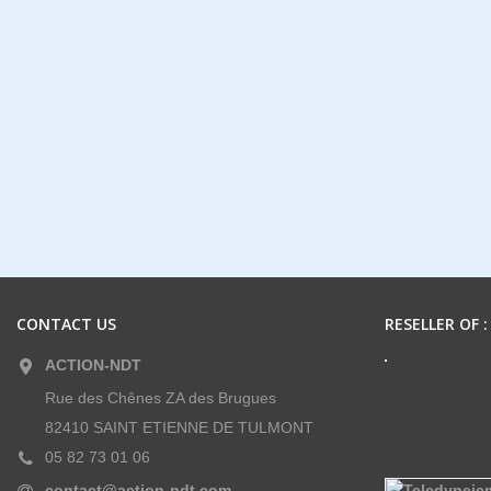
CONTACT US
RESELLER OF :
ACTION-NDT
Rue des Chênes ZA des Brugues
82410 SAINT ETIENNE DE TULMONT
05 82 73 01 06
contact@action-ndt.com