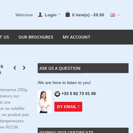
Welcome
Login
0
item(s)
-
€0.00
T US
OUR BROCHURES
MY ACCOUNT
ns
ASK US A QUESTION
e
We are here to listen to you!
ontenance 200g
+33 5 82 73 01 06
sseurs sur
'à une
BY EMAIL !
e se solidifie
 ne produit pas
u dangereuses
orme RCCM.
ISO9001:2015 CERTIFICATE