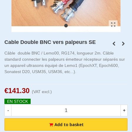
Cable Double BNC vers palpeurs SE
Câble double BNC / Lemo00, RG174, longueur 2m. Câble
standard connecter les palpeurs émetteur récepteur séparés sur
un appareil ultrasons équipé de Lemo1 (EpochXT, Epoch600,
Sonatest D20, USM35, USM36, etc...).
€141.30
(VAT excl.)
EN STOCK
-
+
Add to basket