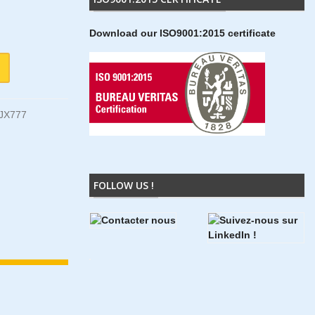
Download our ISO9001:2015 certificate
JX777
FOLLOW US !