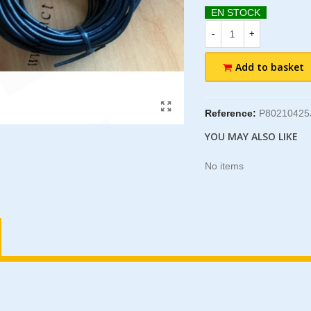
EN STOCK
-
+
Add to basket
Reference:
P80210425
YOU MAY ALSO LIKE
No items