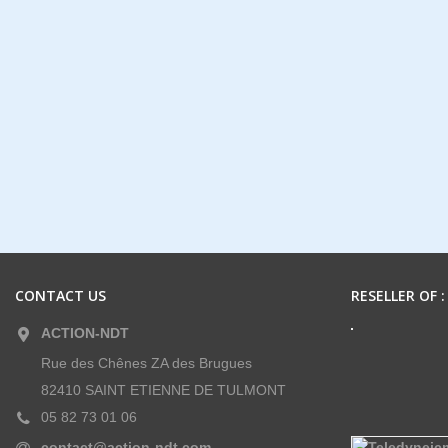
CONTACT US
RESELLER OF :
ACTION-NDT
Rue des Chênes ZA des Brugues
82410 SAINT ETIENNE DE TULMONT
05 82 73 01 06
contact@action-ndt.com