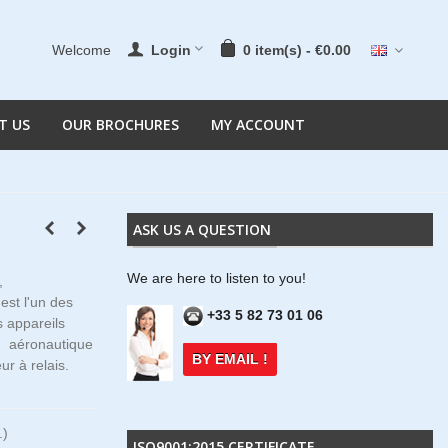
Welcome
Login
0
item(s)
-
€0.00
T US
OUR BROCHURES
MY ACCOUNT
ASK US A QUESTION
We are here to listen to you!
,
st l'un des
+33 5 82 73 01 06
s appareils
en aéronautique
BY EMAIL !
r à relais.
.)
ISO9001:2015 CERTIFICATE