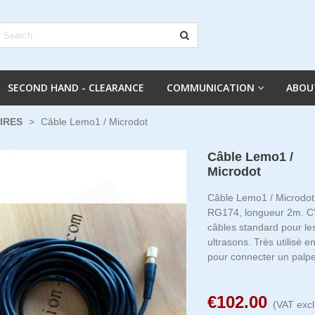
SECOND HAND - CLEARANCE
COMMUNICATION
ABOU
IRES
>
Câble Lemo1 / Microdot
Câble Lemo1 /
Microdot
Câble Lemo1 / Microdot
RG174, longueur 2m. C'e
câbles standard pour le
ultrasons. Très utilisé 
pour connecter un palpeu
€102.00
(VAT excl