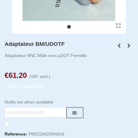
Adaptateur BM/UDOTF
Adaptateur BNC Mâle vers µDOT Femelle.
€61.20
(VAT excl.)
SUR COMMANDE
Notify me when available
Reference:
P80210425RA504