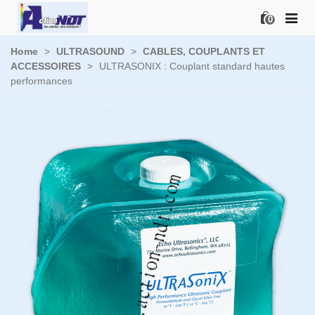
0
Home
>
ULTRASOUND
>
CABLES, COUPLANTS ET
ACCESSOIRES
>
ULTRASONIX : Couplant standard hautes
performances