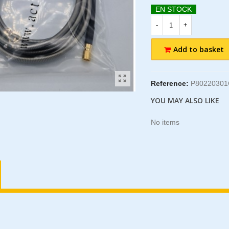
EN STOCK
-
+
Add to basket
Reference:
P8022030
YOU MAY ALSO LIKE
No items