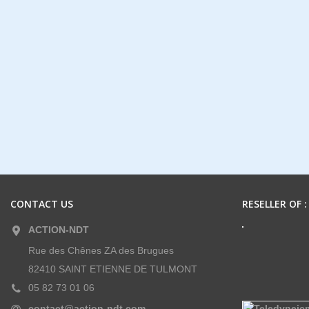
CONTACT US
RESELLER OF :
ACTION-NDT
Rue des Chênes ZA des Brugues
82410 SAINT ETIENNE DE TULMONT
05 82 73 01 06
contact@action-ndt.com