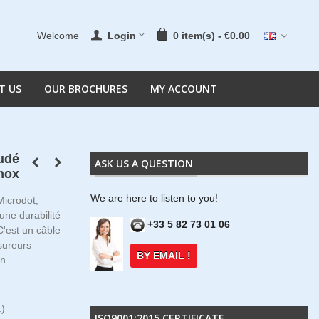
Welcome
Login
0
item(s)
-
€0.00
T US
OUR BROCHURES
MY ACCOUNT
udé
ASK US A QUESTION
Inox
We are here to listen to you!
icrodot,
ne durabilité
+33 5 82 73 01 06
'est un câble
sureurs
BY EMAIL !
n.
.)
ISO9001:2015 CERTIFICATE