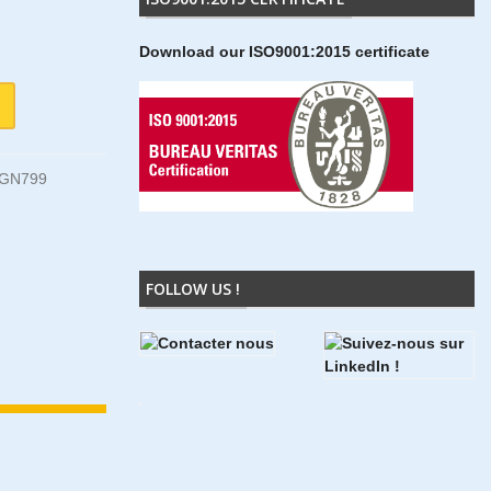
Download our ISO9001:2015 certificate
1GN799
FOLLOW US !