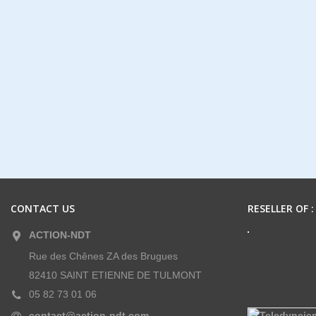
CONTACT US
RESELLER OF :
ACTION-NDT
Rue des Chênes ZA des Brugues
82410 SAINT ETIENNE DE TULMONT
05 82 73 01 06
contact@action-ndt.com