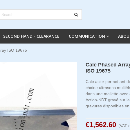
SECOND HAND - CLEARANCE
COMMUNICATION
ABOU
rray ISO 19675
Cale Phased Arra
ISO 19675
Cale acier permettant d
chaine ultrasons multié
dans une mallette avec c
Action-NDT gravé sur la
gravures disponibles en
€1,562.60
(VAT e