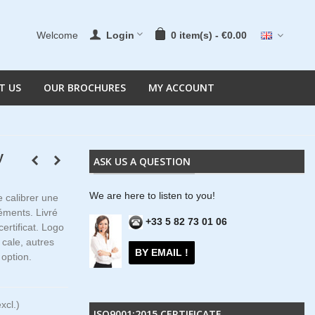
Welcome
Login
0
item(s)
-
€0.00
T US
OUR BROCHURES
MY ACCOUNT
y
ASK US A QUESTION
We are here to listen to you!
e calibrer une
léments.
Livré
+33 5 82 73 01 06
ertificat. Logo
 cale, autres
BY EMAIL !
 option.
xcl.)
ISO9001:2015 CERTIFICATE