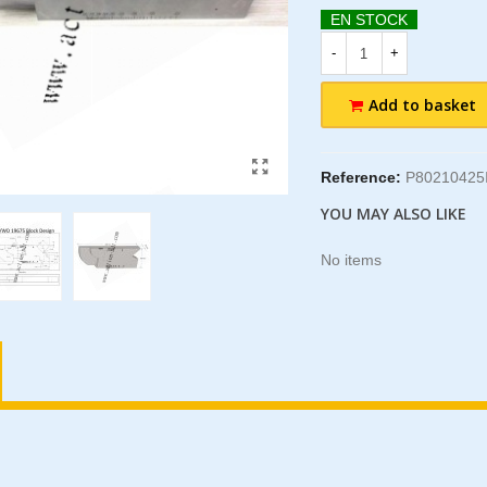
EN STOCK
-
+
Add to basket
Reference:
P80210425
YOU MAY ALSO LIKE
No items