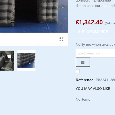
gonfleur. Disponible
dimensions sur demand
€1,342.40
(VAT e
SUR COMMANDE
Notify me when availabl
Reference:
P82241128
YOU MAY ALSO LIKE
No items