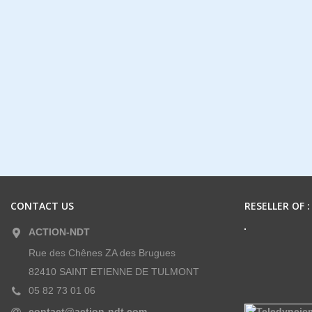
CONTACT US
RESELLER OF :
ACTION-NDT
Rue des Chênes ZA des Brugues
82410 SAINT ETIENNE DE TULMONT
05 82 73 01 06
contact@action-ndt.com