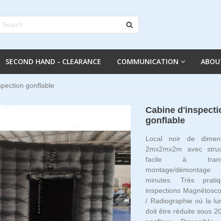
SECOND HAND - CLEARANCE
COMMUNICATION
ABOU
spection gonflable
Cabine d'inspecti
gonflable
Local noir de dimens
2mx2mx2m avec struct
facile à trans
montage/démontage
minutes. Très prat
inspections Magnétosco
/ Radiographie où la l
doit être réduite sous 20