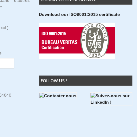
 dans d'autres
e.
Download our ISO9001:2015 certificate
xcl.)
e
FOLLOW US !
04040