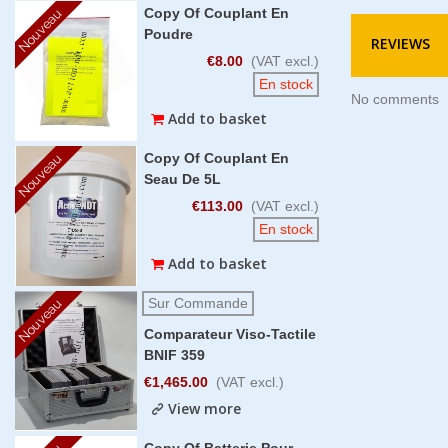
Copy Of Couplant En
Nouveau
Poudre
REVIEWS
€8.00
(VAT excl.)
En stock
No comments
Add to basket
Copy Of Couplant En
Nouveau
Seau De 5L
€113.00
(VAT excl.)
En stock
Add to basket
Sur Commande
Nouveau
Comparateur Viso-Tactile
BNIF 359
€1,465.00
(VAT excl.)
View more
Copy Of Batterie Pour