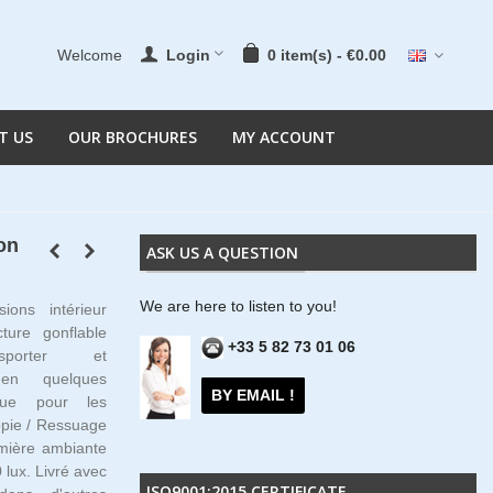
Welcome
Login
0
item(s)
-
€0.00
T US
OUR BROCHURES
MY ACCOUNT
on
ASK US A QUESTION
We are here to listen to you!
ions intérieur
ure gonflable
+33 5 82 73 01 06
porter et
 en quelques
BY EMAIL !
ique pour les
pie / Ressuage
umière ambiante
 lux. Livré avec
ISO9001:2015 CERTIFICATE